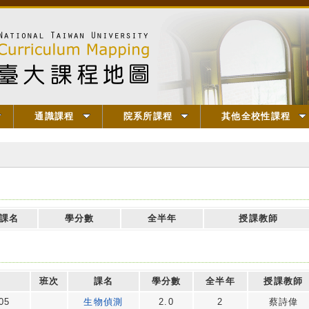
通識課程
院系所課程
其他全校性課程
課名
學分數
全半年
授課教師
班次
課名
學分數
全半年
授課教師
05
生物偵測
2.0
2
蔡詩偉