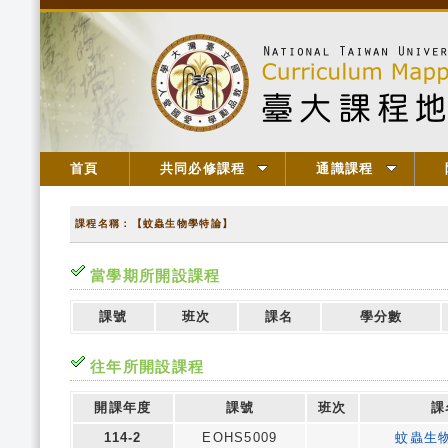
首頁
共同必修課程
通識課程
課程名稱：【蚊蟲生物學特論】
當學期所開設課程
課號
班次
課名
學分數
往年所開設課程
開課年度
課號
班次
課
114-2
EOHS5009
蚊蟲生