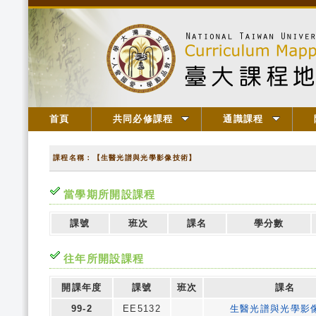
首頁
共同必修課程
通識課程
課程名稱：【生醫光譜與光學影像技術】
當學期所開設課程
課號
班次
課名
學分數
往年所開設課程
開課年度
課號
班次
課名
99-2
EE5132
生醫光譜與光學影