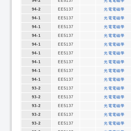
94-2
EE5137
光電電磁學
94-2
EE5137
光電電磁學
94-1
EE5137
光電電磁學
94-1
EE5137
光電電磁學
94-1
EE5137
光電電磁學
94-1
EE5137
光電電磁學
94-1
EE5137
光電電磁學
94-1
EE5137
光電電磁學
94-1
EE5137
光電電磁學
94-1
EE5137
光電電磁學
93-2
EE5137
光電電磁學
93-2
EE5137
光電電磁學
93-2
EE5137
光電電磁學
93-2
EE5137
光電電磁學
93-2
EE5137
光電電磁學