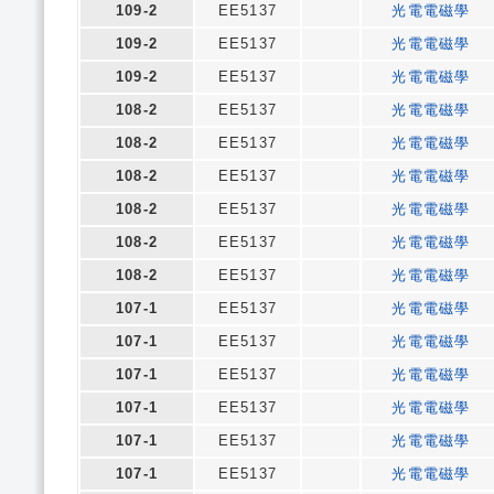
109-2
EE5137
光電電磁學
109-2
EE5137
光電電磁學
109-2
EE5137
光電電磁學
108-2
EE5137
光電電磁學
108-2
EE5137
光電電磁學
108-2
EE5137
光電電磁學
108-2
EE5137
光電電磁學
108-2
EE5137
光電電磁學
108-2
EE5137
光電電磁學
107-1
EE5137
光電電磁學
107-1
EE5137
光電電磁學
107-1
EE5137
光電電磁學
107-1
EE5137
光電電磁學
107-1
EE5137
光電電磁學
107-1
EE5137
光電電磁學