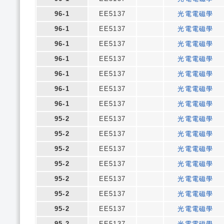
96-1
EE5137
光電電磁學
96-1
EE5137
光電電磁學
96-1
EE5137
光電電磁學
96-1
EE5137
光電電磁學
96-1
EE5137
光電電磁學
96-1
EE5137
光電電磁學
96-1
EE5137
光電電磁學
95-2
EE5137
光電電磁學
95-2
EE5137
光電電磁學
95-2
EE5137
光電電磁學
95-2
EE5137
光電電磁學
95-2
EE5137
光電電磁學
95-2
EE5137
光電電磁學
95-2
EE5137
光電電磁學
95-2
EE5137
光電電磁學