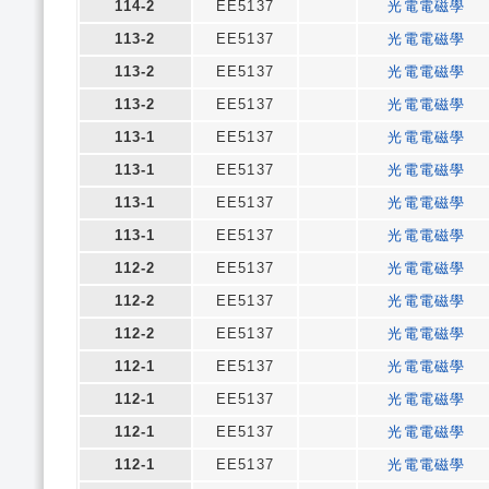
114-2
EE5137
光電電磁學
113-2
EE5137
光電電磁學
113-2
EE5137
光電電磁學
113-2
EE5137
光電電磁學
113-1
EE5137
光電電磁學
113-1
EE5137
光電電磁學
113-1
EE5137
光電電磁學
113-1
EE5137
光電電磁學
112-2
EE5137
光電電磁學
112-2
EE5137
光電電磁學
112-2
EE5137
光電電磁學
112-1
EE5137
光電電磁學
112-1
EE5137
光電電磁學
112-1
EE5137
光電電磁學
112-1
EE5137
光電電磁學