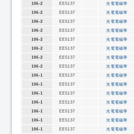
106-2
EE5137
光電電磁學
106-2
EE5137
光電電磁學
106-2
EE5137
光電電磁學
106-2
EE5137
光電電磁學
106-2
EE5137
光電電磁學
106-2
EE5137
光電電磁學
106-2
EE5137
光電電磁學
106-2
EE5137
光電電磁學
106-1
EE5137
光電電磁學
106-1
EE5137
光電電磁學
106-1
EE5137
光電電磁學
106-1
EE5137
光電電磁學
106-1
EE5137
光電電磁學
106-1
EE5137
光電電磁學
106-1
EE5137
光電電磁學