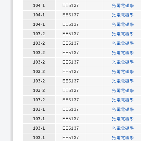
104-1
EE5137
光電電磁學
104-1
EE5137
光電電磁學
104-1
EE5137
光電電磁學
103-2
EE5137
光電電磁學
103-2
EE5137
光電電磁學
103-2
EE5137
光電電磁學
103-2
EE5137
光電電磁學
103-2
EE5137
光電電磁學
103-2
EE5137
光電電磁學
103-2
EE5137
光電電磁學
103-2
EE5137
光電電磁學
103-1
EE5137
光電電磁學
103-1
EE5137
光電電磁學
103-1
EE5137
光電電磁學
103-1
EE5137
光電電磁學