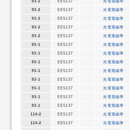
93-2
EE5137
光電電磁學
93-2
EE5137
光電電磁學
93-2
EE5137
光電電磁學
93-2
EE5137
光電電磁學
93-2
EE5137
光電電磁學
93-1
EE5137
光電電磁學
93-1
EE5137
光電電磁學
93-1
EE5137
光電電磁學
93-1
EE5137
光電電磁學
93-1
EE5137
光電電磁學
93-1
EE5137
光電電磁學
93-1
EE5137
光電電磁學
93-1
EE5137
光電電磁學
114-2
EE5137
光電電磁學
114-2
EE5137
光電電磁學