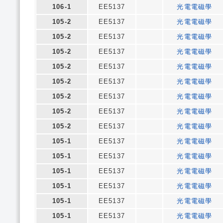
106-1
EE5137
光電電磁學
105-2
EE5137
光電電磁學
105-2
EE5137
光電電磁學
105-2
EE5137
光電電磁學
105-2
EE5137
光電電磁學
105-2
EE5137
光電電磁學
105-2
EE5137
光電電磁學
105-2
EE5137
光電電磁學
105-2
EE5137
光電電磁學
105-1
EE5137
光電電磁學
105-1
EE5137
光電電磁學
105-1
EE5137
光電電磁學
105-1
EE5137
光電電磁學
105-1
EE5137
光電電磁學
105-1
EE5137
光電電磁學