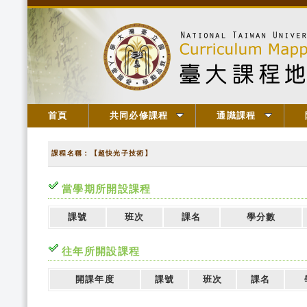
首頁
共同必修課程
通識課程
課程名稱：【超快光子技術】
當學期所開設課程
課號
班次
課名
學分數
往年所開設課程
開課年度
課號
班次
課名