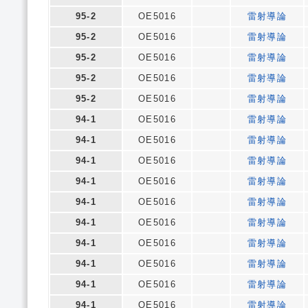
95-2
OE5016
雷射導論
95-2
OE5016
雷射導論
95-2
OE5016
雷射導論
95-2
OE5016
雷射導論
95-2
OE5016
雷射導論
94-1
OE5016
雷射導論
94-1
OE5016
雷射導論
94-1
OE5016
雷射導論
94-1
OE5016
雷射導論
94-1
OE5016
雷射導論
94-1
OE5016
雷射導論
94-1
OE5016
雷射導論
94-1
OE5016
雷射導論
94-1
OE5016
雷射導論
94-1
OE5016
雷射導論