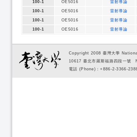
100-1
OE5016
雷射導論
100-1
OE5016
雷射導論
100-1
OE5016
雷射導論
100-1
OE5016
雷射導論
Copyright 2008 臺灣大學 National
10617 臺北市羅斯福路四段一號 No. 1, S
電話 (Phone)：+886-2-3366-2