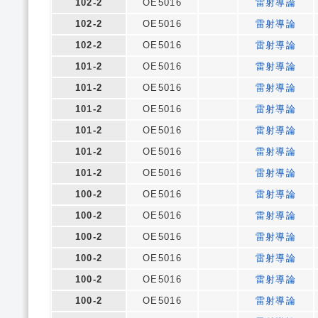
102-2
OE5016
雷射導論
102-2
OE5016
雷射導論
102-2
OE5016
雷射導論
101-2
OE5016
雷射導論
101-2
OE5016
雷射導論
101-2
OE5016
雷射導論
101-2
OE5016
雷射導論
101-2
OE5016
雷射導論
101-2
OE5016
雷射導論
100-2
OE5016
雷射導論
100-2
OE5016
雷射導論
100-2
OE5016
雷射導論
100-2
OE5016
雷射導論
100-2
OE5016
雷射導論
100-2
OE5016
雷射導論