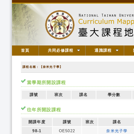
首頁
共同必修課程
通識課程
課程名稱：【奈米光子學】
當學期所開設課程
課號
班次
課名
學分數
往年所開設課程
開課年度
課號
班次
課名
98-1
OE5022
奈米光子學