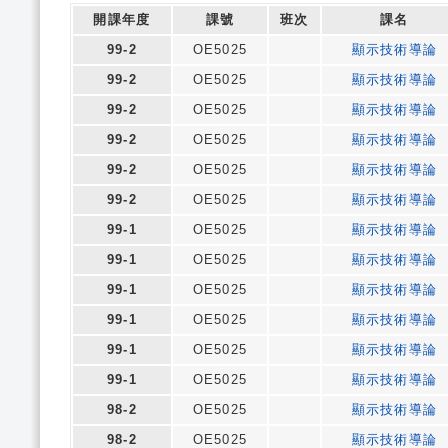
開課年度
課號
班次
課名
99-2
OE5025
顯示技術導論
99-2
OE5025
顯示技術導論
99-2
OE5025
顯示技術導論
99-2
OE5025
顯示技術導論
99-2
OE5025
顯示技術導論
99-2
OE5025
顯示技術導論
99-1
OE5025
顯示技術導論
99-1
OE5025
顯示技術導論
99-1
OE5025
顯示技術導論
99-1
OE5025
顯示技術導論
99-1
OE5025
顯示技術導論
99-1
OE5025
顯示技術導論
98-2
OE5025
顯示技術導論
98-2
OE5025
顯示技術導論