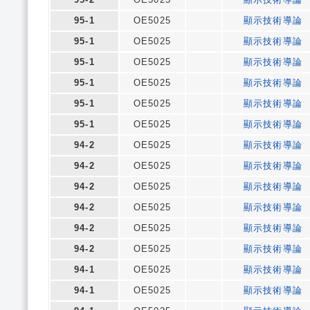
95-1
OE5025
顯示技術導論
95-1
OE5025
顯示技術導論
95-1
OE5025
顯示技術導論
95-1
OE5025
顯示技術導論
95-1
OE5025
顯示技術導論
95-1
OE5025
顯示技術導論
94-2
OE5025
顯示技術導論
94-2
OE5025
顯示技術導論
94-2
OE5025
顯示技術導論
94-2
OE5025
顯示技術導論
94-2
OE5025
顯示技術導論
94-2
OE5025
顯示技術導論
94-1
OE5025
顯示技術導論
94-1
OE5025
顯示技術導論