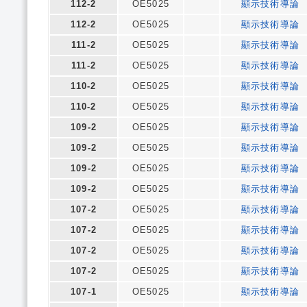
112-2
OE5025
顯示技術導論
112-2
OE5025
顯示技術導論
111-2
OE5025
顯示技術導論
111-2
OE5025
顯示技術導論
110-2
OE5025
顯示技術導論
110-2
OE5025
顯示技術導論
109-2
OE5025
顯示技術導論
109-2
OE5025
顯示技術導論
109-2
OE5025
顯示技術導論
109-2
OE5025
顯示技術導論
107-2
OE5025
顯示技術導論
107-2
OE5025
顯示技術導論
107-2
OE5025
顯示技術導論
107-2
OE5025
顯示技術導論
107-1
OE5025
顯示技術導論