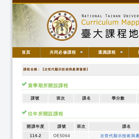
首頁
共同必修課程
通識課程
課程名稱：【次世代顯示技術與產業發展】
當學期所開設課程
課號
班次
課名
學分數
往年所開設課程
開課年度
課號
班次
課名
114-2
OE5064
次世代顯示技術與