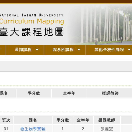
通識課程
院系所課程
其他全校性課程
課名
學分數
全半年
授課教師
班次
課名
學分數
全半年
授課教師
01
微生物學實驗
1
2
張麗冠