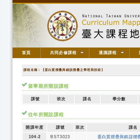
首頁
共同必修課程
通識課程
課程名稱：【蛋白質摺疊與錯誤摺疊之學理與技術】
當學期所開設課程
課號
班次
課名
學分數
往年所開設課程
開課年度
課號
班次
課名
104-2
BST3023
蛋白質摺疊與錯誤摺