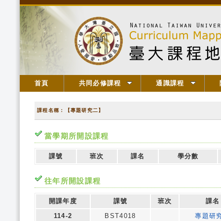
首頁
共同必修課程
通識課程
課程名稱：【專題研究二】
當學期所開設課程
課號
班次
課名
學分數
往年所開設課程
開課年度
課號
班次
課名
114-2
BST4018
專題研