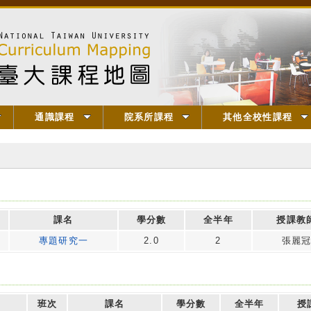
通識課程
院系所課程
其他全校性課程
課名
學分數
全半年
授課教
專題研究一
2.0
2
張麗
班次
課名
學分數
全半年
授