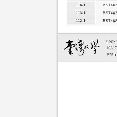
114-1
BST40
113-1
BST40
112-1
BST40
Copyr
1061
電話 (