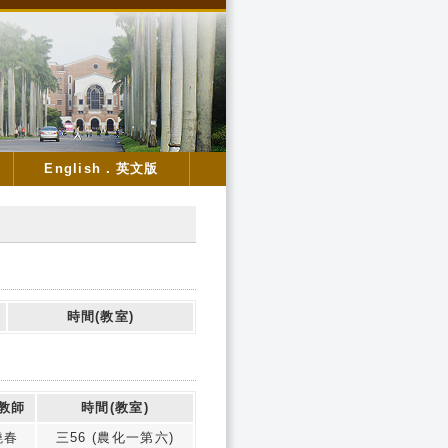
English．英文版
時間(教室)
教師
時間(教室)
曉春
三56 (農化一第六)