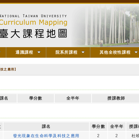
通識課程
院系所課程
其他全校性課程
科技之應用】
課名
學分數
全半年
授課教師
次
課名
學分數
全半年
授課
發光現象在生命科學及科技之應用
2
2
杜