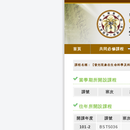
首頁
共同必修課程
課程名稱：【發光現象在生命科學及
當學期所開設課程
課號
班次
往年所開設課程
開課年度
課號
班
101-2
BST5036