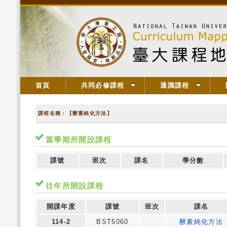
首頁
共同必修課程
通識課程
課程名稱：【酵素純化方法】
當學期所開設課程
課號
班次
課名
學分數
往年所開設課程
開課年度
課號
班次
課名
114-2
BST5060
酵素純化方法