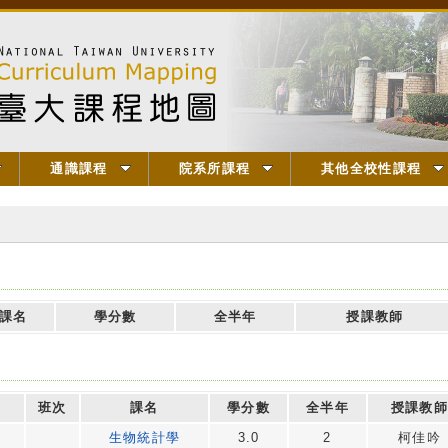
通識課程
院系所課程
其他全校性課程
課名
學分數
全半年
授課教師
班次
課名
學分數
全半年
授課教
生物統計學
3.0
2
柯佳吟