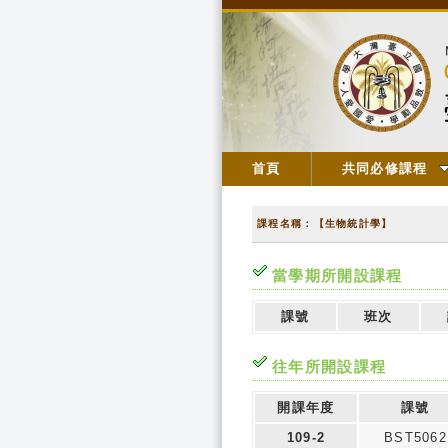
首頁
共同必修課程
課程名稱：【生物統計學】
當學期所開設課程
課號
班次
往年所開設課程
開課年度
課號
109-2
BST5062