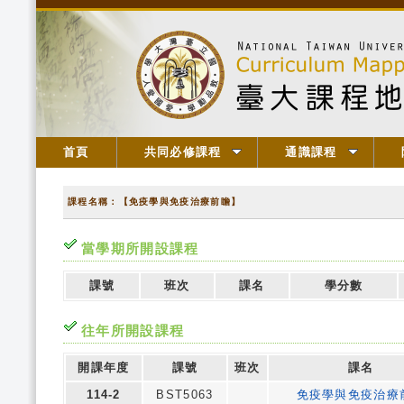
首頁
共同必修課程
通識課程
課程名稱：【免疫學與免疫治療前瞻】
當學期所開設課程
課號
班次
課名
學分數
往年所開設課程
開課年度
課號
班次
課名
114-2
BST5063
免疫學與免疫治療