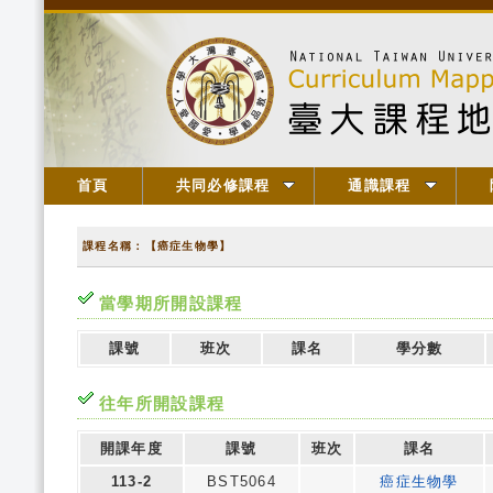
首頁
共同必修課程
通識課程
課程名稱：【癌症生物學】
當學期所開設課程
課號
班次
課名
學分數
往年所開設課程
開課年度
課號
班次
課名
113-2
BST5064
癌症生物學