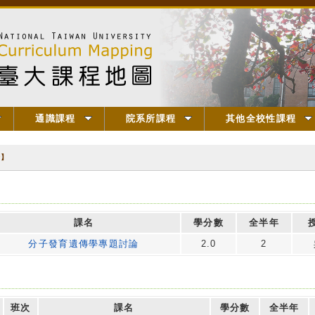
通識課程
院系所課程
其他全校性課程
論】
課名
學分數
全半年
分子發育遺傳學專題討論
2.0
2
班次
課名
學分數
全半年