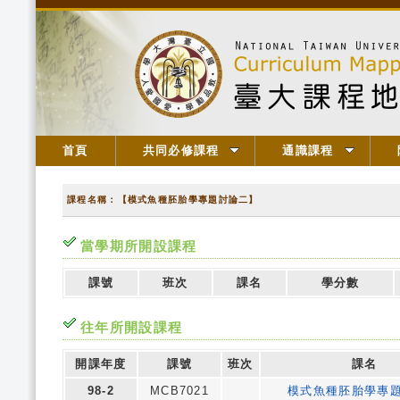
首頁
共同必修課程
通識課程
課程名稱：【模式魚種胚胎學專題討論二】
當學期所開設課程
課號
班次
課名
學分數
往年所開設課程
開課年度
課號
班次
課名
98-2
MCB7021
模式魚種胚胎學專