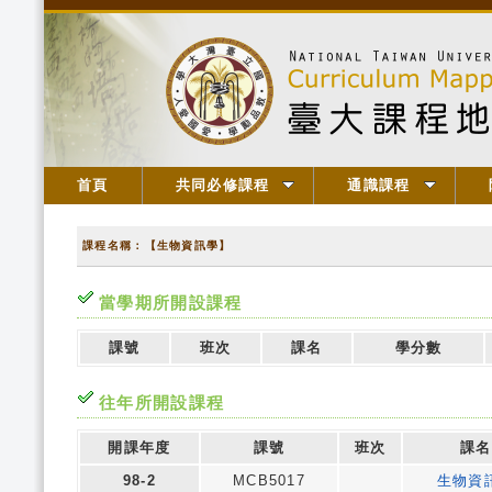
首頁
共同必修課程
通識課程
課程名稱：【生物資訊學】
當學期所開設課程
課號
班次
課名
學分數
往年所開設課程
開課年度
課號
班次
課名
98-2
MCB5017
生物資