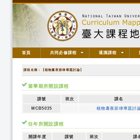
首頁
共同必修課程
通識課程
課程名稱：【植物晝夜節律專題討論】
當學期所開設課程
課號
班次
課名
MCB5035
植物晝夜節律專題討
往年所開設課程
開課年度
課號
班次
課