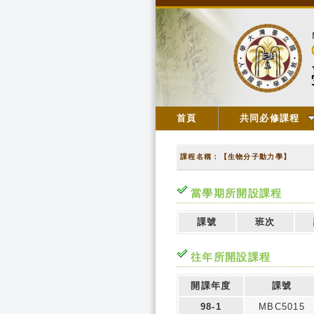
首頁
共同必修課程
課程名稱：【生物分子動力學】
當學期所開設課程
課號
班次
往年所開設課程
開課年度
課號
98-1
MBC5015