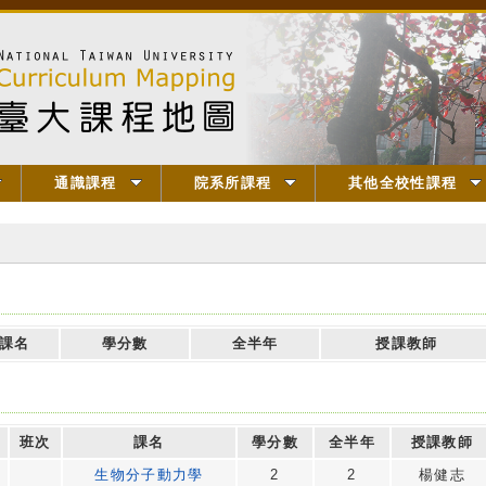
通識課程
院系所課程
其他全校性課程
課名
學分數
全半年
授課教師
班次
課名
學分數
全半年
授課教師
生物分子動力學
2
2
楊健志