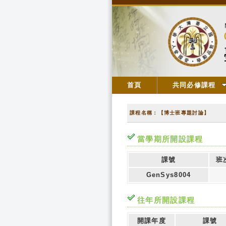
首頁
共同必修課程
課程名稱：【博士班專題討論】
當學期所開設課程
課號
班
GenSys8004
往年所開設課程
開課年度
課號