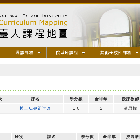
通識課程
院系所課程
其他全校性課程
次
課名
學分數
全半年
授課教師
博士班專題討論
1.0
2
潘思樺
班次
課名
學分數
全半年
授課教