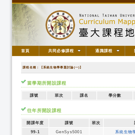
首頁
共同必修課程
通識課程
課程名稱：【系統生物學專題討論(一)】
當學期所開設課程
課號
班次
課名
學分數
往年所開設課程
開課年度
課號
班次
99-1
GenSys5001
系統生物學