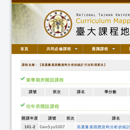
首頁
共同必修課程
通識課程
課程名稱：【高通量基因體資料分析的統計方法和演算法】
當學期所開設課程
課號
班次
課名
學分數
往年所開設課程
開課年度
課號
班次
課名
101-2
GenSys5007
高通量基因體資料分析的統