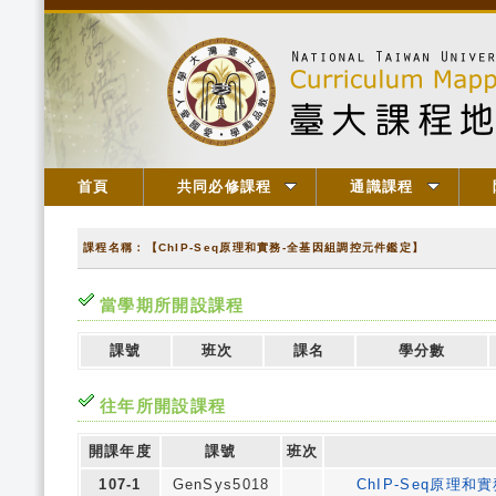
首頁
共同必修課程
通識課程
課程名稱：【ChIP-Seq原理和實務-全基因組調控元件鑑定】
當學期所開設課程
課號
班次
課名
學分數
往年所開設課程
開課年度
課號
班次
107-1
GenSys5018
ChIP-Seq原理