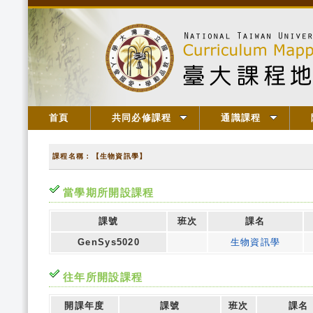
首頁
共同必修課程
通識課程
課程名稱：【生物資訊學】
當學期所開設課程
課號
班次
課名
GenSys5020
生物資訊學
往年所開設課程
開課年度
課號
班次
課名