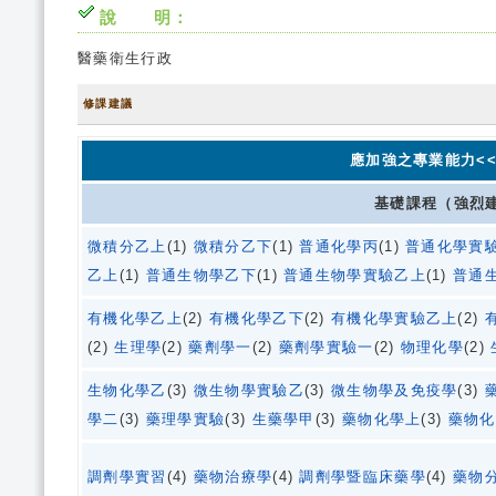
說 明：
醫藥衛生行政
修課建議
應加強之專業能力<<
基礎課程（強烈
微積分乙上
(1)
微積分乙下
(1)
普通化學丙
(1)
普通化學實
乙上
(1)
普通生物學乙下
(1)
普通生物學實驗乙上
(1)
普通
有機化學乙上
(2)
有機化學乙下
(2)
有機化學實驗乙上
(2)
(2)
生理學
(2)
藥劑學一
(2)
藥劑學實驗一
(2)
物理化學
(2)
生物化學乙
(3)
微生物學實驗乙
(3)
微生物學及免疫學
(3)
學二
(3)
藥理學實驗
(3)
生藥學甲
(3)
藥物化學上
(3)
藥物化
調劑學實習
(4)
藥物治療學
(4)
調劑學暨臨床藥學
(4)
藥物