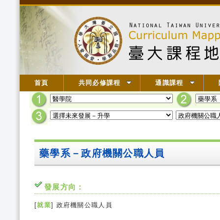
首頁
共同必修課程
通識課程
藥學系－政府機關公職人員
發展方向：
[
就業
] 政府機關公職人員