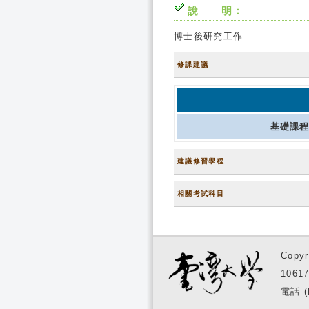
說 明：
博士後研究工作
修課建議
基礎課
建議修習學程
相關考試科目
Copyr
1061
電話 (