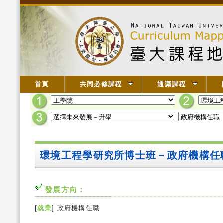
首頁
共同必修課程
通識課程
環境工程學研究所博士班－政府機構任
發展方向：
[
就業
] 政府機構任職