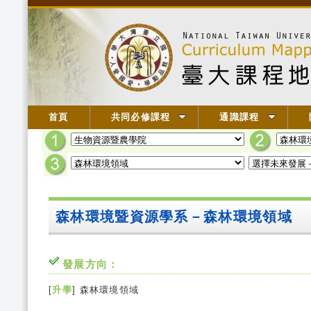
首頁
共同必修課程
通識課程
森林環境暨資源學系－森林環境領域
發展方向：
[
升學
] 森林環境領域