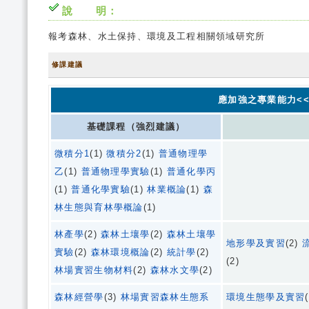
說 明：
報考森林、水土保持、環境及工程相關領域研究所
修課建議
應加強之專業能力<<
基礎課程（強烈建議）
微積分1
(1)
微積分2
(1)
普通物理學
乙
(1)
普通物理學實驗
(1)
普通化學丙
(1)
普通化學實驗
(1)
林業概論
(1)
森
林生態與育林學概論
(1)
林產學
(2)
森林土壤學
(2)
森林土壤學
地形學及實習
(2)
實驗
(2)
森林環境概論
(2)
統計學
(2)
(2)
林場實習生物材料
(2)
森林水文學
(2)
森林經營學
(3)
林場實習森林生態系
環境生態學及實習