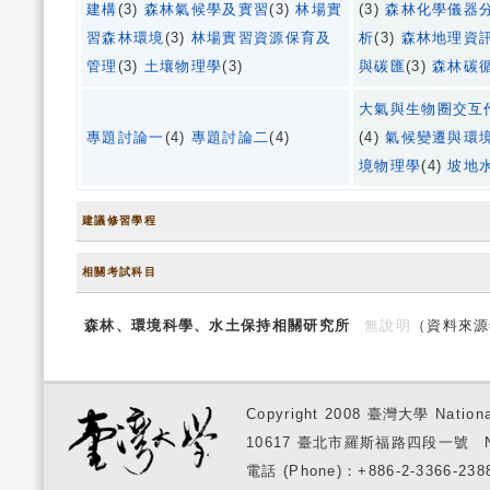
建構
(3)
森林氣候學及實習
(3)
林場實
(3)
森林化學儀器
習森林環境
(3)
林場實習資源保育及
析
(3)
森林地理資
管理
(3)
土壤物理學
(3)
與碳匯
(3)
森林碳
大氣與生物圈交互
專題討論一
(4)
專題討論二
(4)
(4)
氣候變遷與環
境物理學
(4)
坡地
建議修習學程
相關考試科目
森林、環境科學、水土保持相關研究所
無說明
（資料來源
Copyright 2008 臺灣大學 National
10617 臺北市羅斯福路四段一號 No. 1, S
電話 (Phone)：+886-2-3366-2