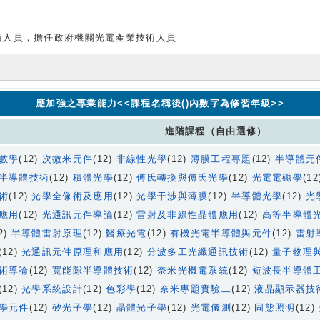
術人員，擔任政府機關光電產業技術人員
應加強之專業能力<<課程名稱後()內數字為修習年級>>
進階課程（自由選修）
數學
(12)
次微米元件
(12)
非線性光學
(12)
薄膜工程專題
(12)
半導體元
半導體技術
(12)
積體光學
(12)
傅氏轉換與傅氏光學
(12)
光電電磁學
(1
術
(12)
光學全像術及應用
(12)
光學干涉與薄膜
(12)
半導體光學
(12)
光
應用
(12)
光通訊元件導論
(12)
雷射及非線性晶體應用
(12)
高等半導體
2)
半導體雷射原理
(12)
醫療光電
(12)
有機光電半導體與元件
(12)
雷射
(12)
光通訊元件原理和應用
(12)
分波多工光纖通訊技術
(12)
量子物理
術導論
(12)
寬能隙半導體技術
(12)
奈米光機電系統
(12)
短波長半導體
(12)
光學系統設計
(12)
色彩學
(12)
奈米專題實驗二
(12)
液晶顯示器技
學元件
(12)
矽光子學
(12)
晶體光子學
(12)
光電儀測
(12)
固態照明
(12)