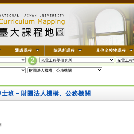
通識課程
院系所課程
其他全校性課程
博士班－財團法人機構、公務機關
關