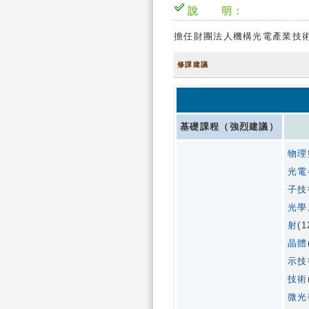
說 明：
擔任財團法人機構光電產業技
修課建議
基礎課程（強烈建議）
物理
光電
子技
光學
射
(1
晶體
示技
技術
微光