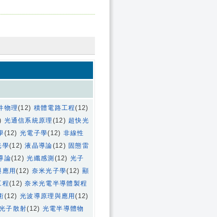
件物理
(12)
積體電路工程
(12)
2)
光通信系統原理
(12)
超快光
學
(12)
光電子學
(12)
非線性
光學
(12)
液晶導論
(12)
固態雷
導論
(12)
光纖感測
(12)
光子
與應用
(12)
奈米光子學
(12)
顯
工程
(12)
奈米光電半導體製程
術
(12)
光波導原理與應用
(12)
光子散射
(12)
光電半導體物