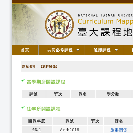
首頁
共同必修課程
通識課程
課程名稱：【族群關係】
當學期所開設課程
課號
班次
課名
學分數
往年所開設課程
開課年度
課號
班次
課名
96-1
Anth2018
族群關係