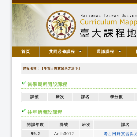
首頁
共同必修課程
通識課程
課程名稱：【考古田野實習與方法下】
當學期所開設課程
課號
班次
課名
學分數
往年所開設課程
開課年度
課號
班次
課名
99-2
Anth3012
考古田野實習與