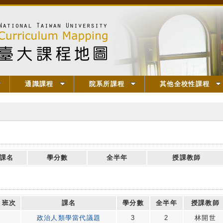
通識課程
院系所課程
其他全校性課程
課名
學分數
全半年
授課教師
班次
課名
學分數
全半年
授課教師
政治人類學當代議題
3
2
林開世