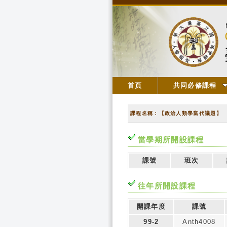
首頁
共同必修課程
課程名稱：【政治人類學當代議題】
當學期所開設課程
課號
班次
往年所開設課程
開課年度
課號
99-2
Anth4008