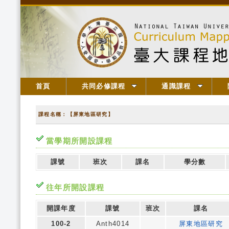
首頁
共同必修課程
通識課程
課程名稱：【屏東地區研究】
當學期所開設課程
課號
班次
課名
學分數
往年所開設課程
開課年度
課號
班次
課名
100-2
Anth4014
屏東地區研究