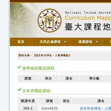
首頁
共同必修課程
通識課程
課程名稱：【語言和全球化：人類學觀點】
當學期所開設課程
課號
班次
課名
學分數
往年所開設課程
開課年度
課號
班次
課名
104-1
Anth4025
語言和全球化：人