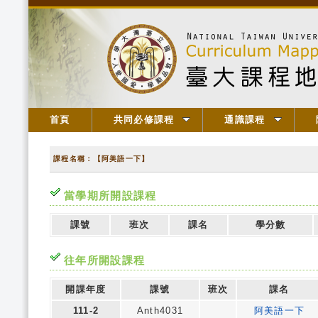
首頁
共同必修課程
通識課程
課程名稱：【阿美語一下】
當學期所開設課程
課號
班次
課名
學分數
往年所開設課程
開課年度
課號
班次
課名
111-2
Anth4031
阿美語一下