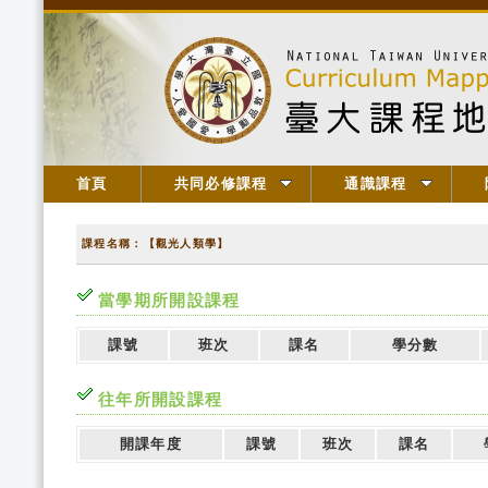
首頁
共同必修課程
通識課程
課程名稱：【觀光人類學】
當學期所開設課程
課號
班次
課名
學分數
往年所開設課程
開課年度
課號
班次
課名