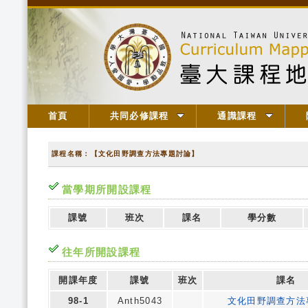
首頁
共同必修課程
通識課程
課程名稱：【文化田野調查方法專題討論】
當學期所開設課程
課號
班次
課名
學分數
往年所開設課程
開課年度
課號
班次
課名
98-1
Anth5043
文化田野調查方法