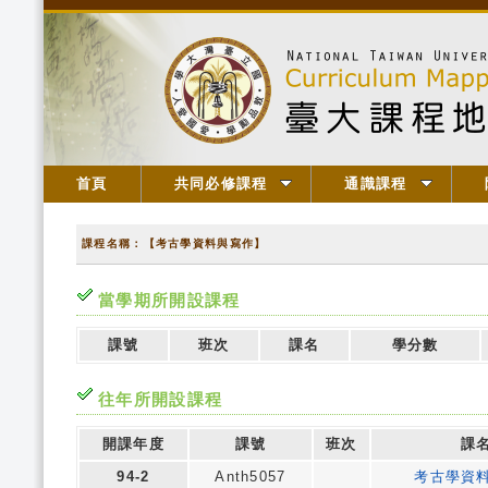
首頁
共同必修課程
通識課程
課程名稱：【考古學資料與寫作】
當學期所開設課程
課號
班次
課名
學分數
往年所開設課程
開課年度
課號
班次
課
94-2
Anth5057
考古學資