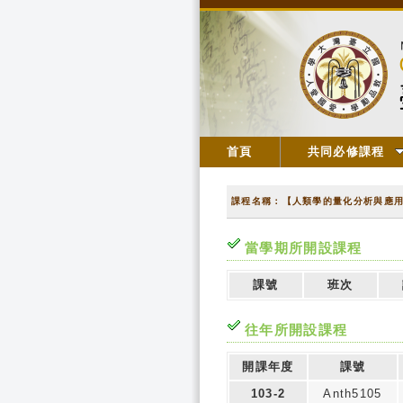
首頁
共同必修課程
課程名稱：【人類學的量化分析與應
當學期所開設課程
課號
班次
往年所開設課程
開課年度
課號
103-2
Anth5105