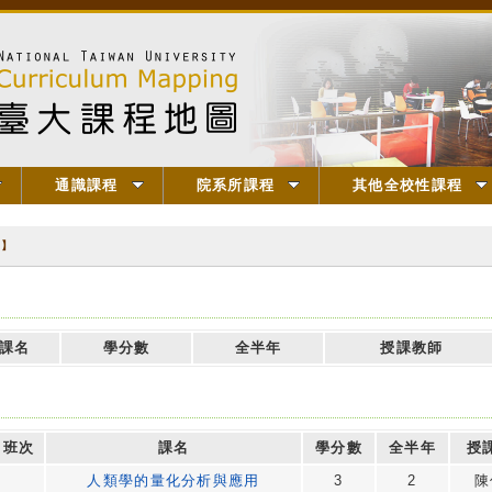
通識課程
院系所課程
其他全校性課程
用】
課名
學分數
全半年
授課教師
班次
課名
學分數
全半年
授
人類學的量化分析與應用
3
2
陳