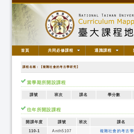
首頁
共同必修課程
通識課程
課程名稱：【複雜社會的考古學研究】
當學期所開設課程
課號
班次
課名
學分數
往年所開設課程
開課年度
課號
班次
課名
110-1
Anth5107
複雜社會的考古學