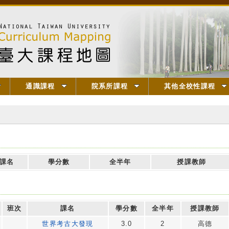
通識課程
院系所課程
其他全校性課程
課名
學分數
全半年
授課教師
班次
課名
學分數
全半年
授課教師
世界考古大發現
3.0
2
高德