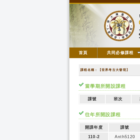
首頁
共同必修課程
課程名稱：【世界考古大發現】
當學期所開設課程
課號
班次
往年所開設課程
開課年度
課號
110-2
Anth5120