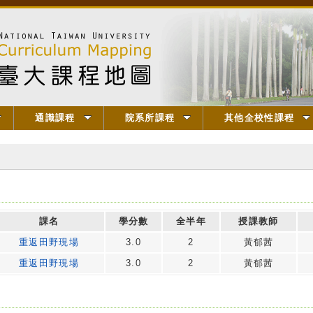
通識課程
院系所課程
其他全校性課程
課名
學分數
全半年
授課教師
重返田野現場
3.0
2
黃郁茜
重返田野現場
3.0
2
黃郁茜