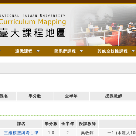
通識課程
院系所課程
其他全校性課程
課名
學分數
全半年
授課教師
課名
學分數
全半年
授課教師
三維模型與考古學
1.0
2
吳牧錞
一1 (水源人105