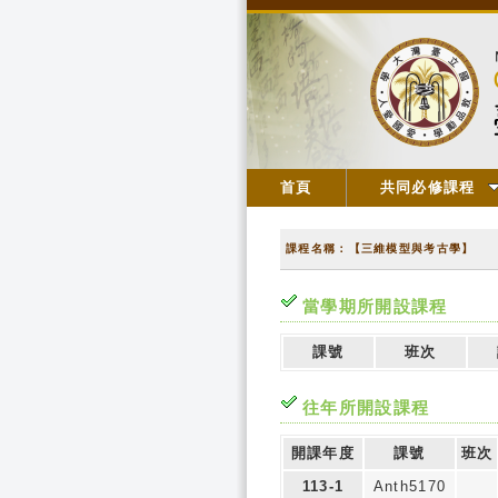
首頁
共同必修課程
課程名稱：【三維模型與考古學】
當學期所開設課程
課號
班次
往年所開設課程
開課年度
課號
班次
113-1
Anth5170