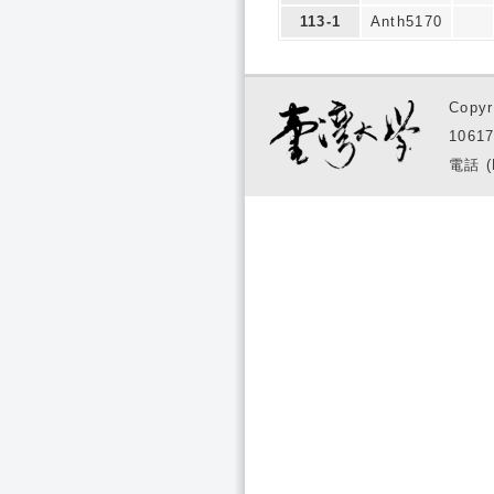
113-1
Anth5170
Copyr
1061
電話 (