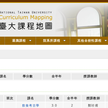
通識課程
院系所課程
其他全校性課程
課名
學分數
全半年
授課教師
班次
課名
學分數
全半年
授課教師
飲食考古學
3.0
2
鄭玠甫