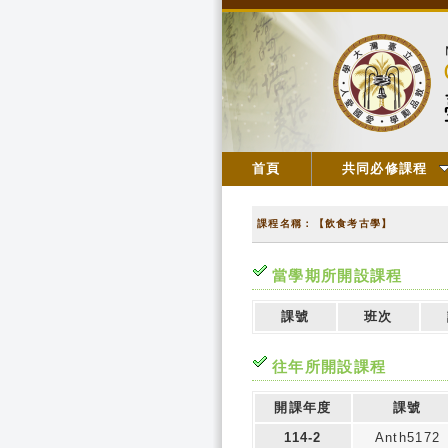
首頁
共同必修課程
課程名稱：【飲食考古學】
當學期所開設課程
課號
班次
往年所開設課程
開課年度
課號
114-2
Anth5172