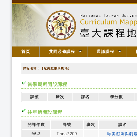
首頁
共同必修課程
通識課程
課程名稱：【歐美戲劇與劇場】
當學期所開設課程
課號
班次
課名
學分數
往年所開設課程
開課年度
課號
班次
課名
96-2
Thea7209
歐美戲劇與劇