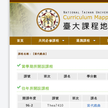
首頁
共同必修課程
通識課程
課程名稱：【當代戲曲】
當學期所開設課程
課號
班次
課名
學分數
往年所開設課程
開課年度
課號
班次
課名
96-2
Thea7410
當代戲曲